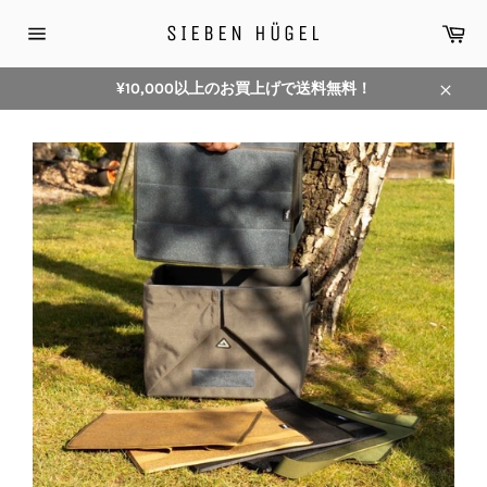
コ
カ
SIEBEN HÜGEL
ン
ー
サ
テ
ト
イ
ン
ト
¥10,000以上のお買上げで送料無料！
メ
ツ
閉
ニ
に
じ
ュ
ス
ー
る
キ
ッ
プ
す
る