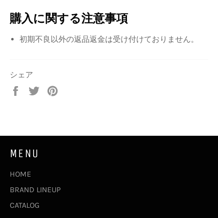
購入に関する注意事項
初期不良以外の返品返金は受け付けておりません。
シェア
Facebook
Twitter
Pinterest
で
で
で
シ
ツ
ピ
ェ
イ
ン
ア
ー
す
す
ト
る
MENU
る
す
る
HOME
BRAND LINEUP
CATALOG