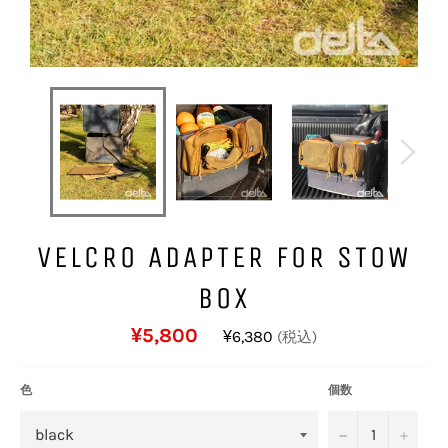
VELCRO ADAPTER FOR STOW
BOX
通
¥5,800
¥6,380
(税込)
常
価
格
色
個数
−
+