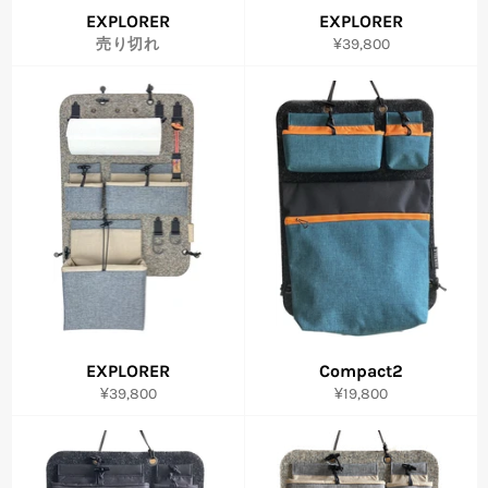
EXPLORER
EXPLORER
通
売り切れ
¥39,800
常
価
格
EXPLORER
Compact2
通
通
¥39,800
¥19,800
常
常
価
価
格
格