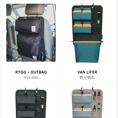
RYGG – OUTBAG
VAN LIFER
通
¥34,800
売り切れ
常
価
格