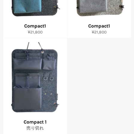
Compact1
Compact1
通
通
¥21,800
¥21,800
常
常
価
価
格
格
Compact 1
売り切れ