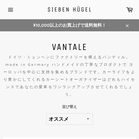
コ
カ
SIEBEN HÜGEL
ン
ー
サ
テ
ト
イ
ン
ト
¥10,000以上のお買上げで送料無料！
メ
ツ
閉
ニ
に
じ
ュ
ス
VANTALE
ー
る
キ
ッ
ドイツ・ミュンヘンにファクトリーを構えるバンティル。
プ
made in Germary ハンドメイドの丁寧なプロダクトで ヨ
す
ーロッパを中心に支持を集めるブランドです。カーライフをよ
る
り豊かにしてくれるカーシートオーガナイザーはどれもハイセ
ンスであなたの愛車をワンランクアップさせてくれるでしょ
う。
並び替え