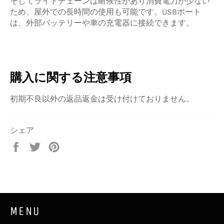
そしてライトチェーンは耐候性があり消費電力が少ない
ため、屋外での長時間の使用も可能です。USBポート
は、外部バッテリーや車の充電器に接続できます。
購入に関する注意事項
初期不良以外の返品返金は受け付けておりません。
シェア
Facebook
Twitter
Pinterest
で
で
で
シ
ツ
ピ
ェ
イ
ン
ア
ー
す
す
ト
る
MENU
る
す
る