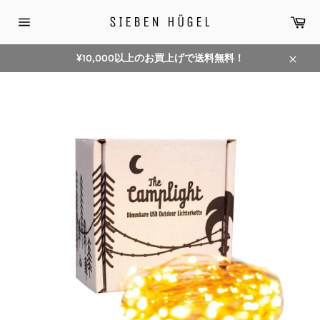
コ
カ
SIEBEN HÜGEL
ン
ー
サ
テ
ト
イ
ン
ト
¥10,000以上のお買上げで送料無料！
メ
ツ
閉
ニ
に
じ
ュ
ス
ー
る
キ
ッ
プ
す
る