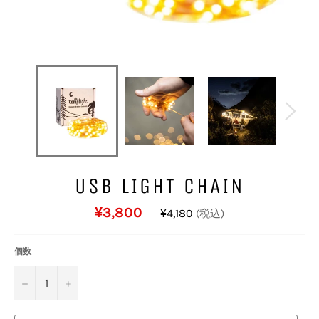
USB LIGHT CHAIN
通
¥3,800
¥4,180
(税込)
常
価
格
個数
−
+