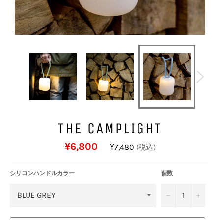
THE CAMPLIGHT
通
¥6,800
¥7,480
(税込)
常
価
格
シリコンハンドルカラー
個数
−
+