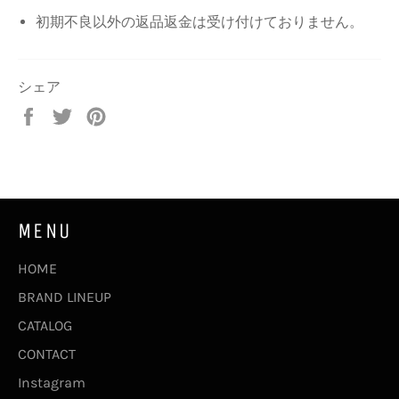
初期不良以外の返品返金は受け付けておりません。
シェア
Facebook
Twitter
Pinterest
で
で
で
シ
ツ
ピ
ェ
イ
ン
ア
ー
す
す
ト
る
MENU
る
す
る
HOME
BRAND LINEUP
CATALOG
CONTACT
Instagram