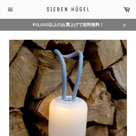
コ
カ
SIEBEN HÜGEL
ン
ー
サ
テ
ト
イ
ン
ト
¥10,000以上のお買上げで送料無料！
メ
ツ
閉
ニ
に
じ
ュ
ス
ー
る
キ
ッ
プ
す
る