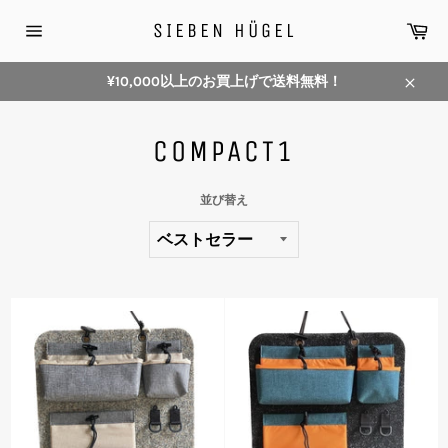
コ
カ
SIEBEN HÜGEL
ン
ー
サ
テ
ト
イ
ン
ト
¥10,000以上のお買上げで送料無料！
メ
ツ
閉
ニ
に
じ
ュ
ス
COMPACT1
ー
る
キ
ッ
並び替え
プ
す
る