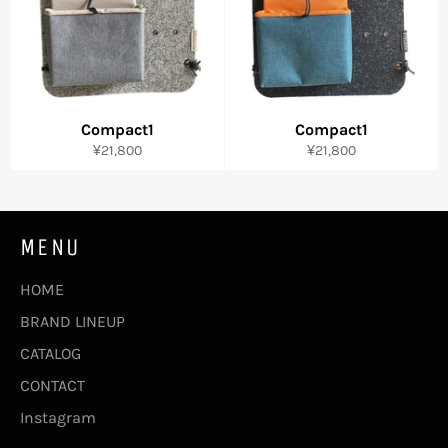
Compact1
Compact1
通
通
¥21,800
¥21,800
常
常
価
価
格
格
MENU
HOME
BRAND LINEUP
CATALOG
CONTACT
Instagram