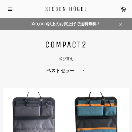
コ
カ
SIEBEN HÜGEL
ン
ー
サ
テ
ト
イ
ン
ト
¥10,000以上のお買上げで送料無料！
メ
ツ
閉
ニ
に
じ
ュ
ス
COMPACT2
ー
る
キ
ッ
並び替え
プ
す
る