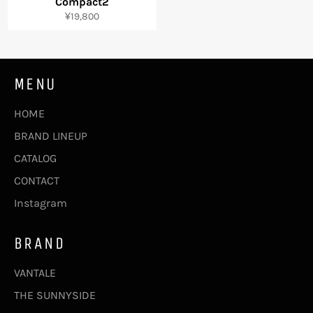
Compact2
通
¥19,800
常
価
格
MENU
HOME
BRAND LINEUP
CATALOG
CONTACT
Instagram
BRAND
VANTALE
THE SUNNYSIDE